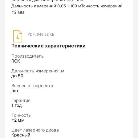
Нивелиры
Дальность измерений 0,05 - 100 мТочность измерений
±2 мм
Нивелиры оптические
Нивелиры лазерные ротационные
PDF, 648.68 КБ
Комплекты нивелиров
Технические характеристики
Показать еще
Производитель
RGK
Дальность измерения, м
до 50
Приборы вертикального проектирования
Внесен в госреестр
нет
Палетка для вертикального проектирования
Гарантия
1 год
Точность
Приборы контроля и диагностики
±2 мм
Цвет лазерного диода
Анализаторы холодильных систем
Красный