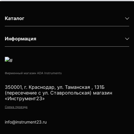
Детектор проводки
Показать еще
Каталог
Информация
Уцененные товары (Б/У) С ГАРАНТИЕЙ
GPS приемники
Фирменный магазин ADA Instruments
350001, г. Краснодар, ул. Таманская , 131Б
(пересечение с ул. Ставропольская) магазин
Акустические дефектоискатели
«Инструмент23»
Схема проезда
info@instrument23.ru
Акустические течеискатели