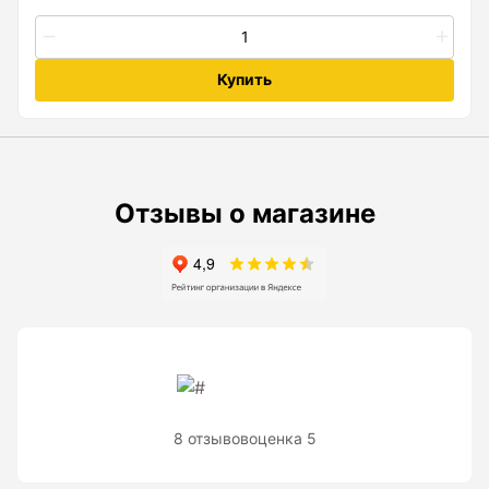
Рейки с BAR-кодом
Рейки AMO
Купить
Рейки RGK
Показать еще
Отзывы о магазине
Рулетки
Измерительная рулетка
Измерительная рулетка С ПОВЕРКОЙ
Теодолиты
8 отзывов
оценка 5
Аксессуары для теодолитов