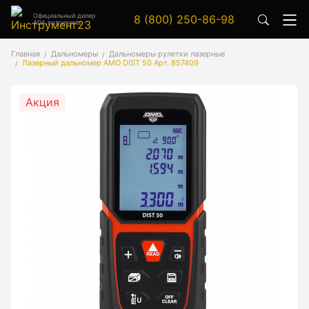
Официальный дилер
8 (800) 250-86-98
ADA Instruments
Аксессуары
Главная
Дальномеры
Дальномеры рулетки лазерные
Лазерный дальномер AMO DIST 50 Арт. 857409
Аксессуары к геодезическим приборам
Аксессуары к лазерным приборам
Акция
Генератор сигналов
Генератор сигналов специальной формы
Цифровой осциллограф
Генераторы
Аксессуары
Бензиновые генераторы серии A