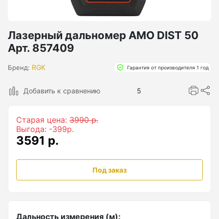
Бензиновые генераторы серии Lite
Показать еще
Лазерный дальномер AMO DIST 50
Арт. 857409
Дальномеры
RGK
Бренд:
Гарантия от производителя 1 год
Дальномеры рулетки лазерные
Добавить к сравнению
5
Дальномеры оптические для охоты
Старая цена:
3990 р.
Лазерный датчик расстояния
Выгода: -399р.
3591 р.
Дорожные колеса (курвиметры)
Под заказ
Аксессуары к дорожным колесам
Колесо измерительное
Дальность измерения (м):