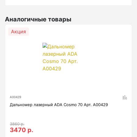
Анемометры, Манометры, Тахометры
Вакуумметры цифровые
Аналогичные товары
Показать еще
Акция
Радиостанции
Антенна
Блок питания
Гарнитура
А00429
Показать еще
Дальномер лазерный ADA Cosmo 70 Арт. А00429
3860 р.
Рейки
3470 р.