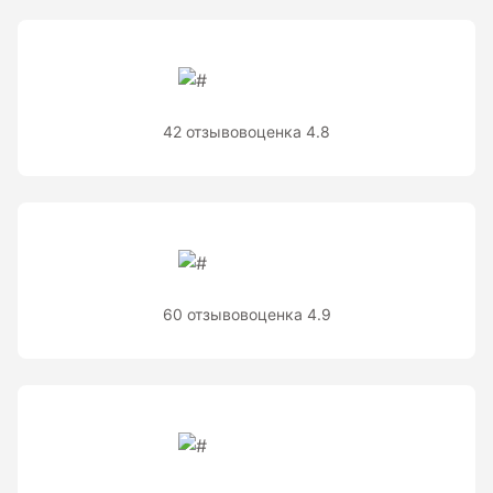
Теодолиты оптические
Теодолиты электронные
Туристические навигаторы и компасы
42 отзывов
оценка 4.8
Компас
Навигатор
Угломеры и уровни
60 отзывов
оценка 4.9
Угломеры ADA — серии AngleRuler и AngleMeter для
точного измерения углов в Краснодаре
Уровни ADA — пузырьковые и электронные уровни
официального дилера ADA Instruments
Уровни AMO