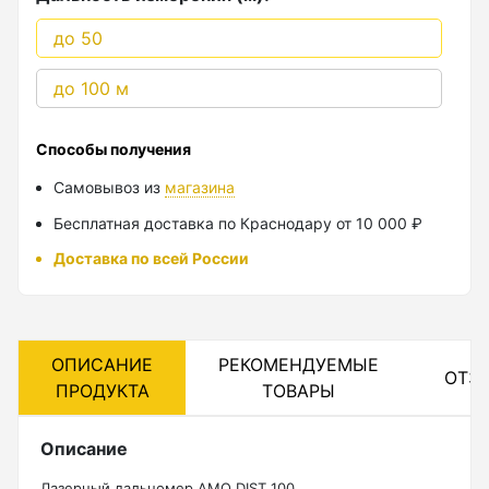
до 50
Лазерные уровни
до 100 м
Лазерные уровни (с зеленым лучом)
Лазерные уровни (с красным лучом)
Способы получения
Лазерные уровни ADA
Самовывоз из
магазина
Показать еще
Бесплатная доставка по Краснодару от 10 000 ₽
Доставка по всей России
Мотобуры
Аксессуары для мотобуров
ОПИСАНИЕ
РЕКОМЕНДУЕМЫЕ
ОТЗ
Мотобуры
ПРОДУКТА
ТОВАРЫ
Шнек
Описание
Лазерный дальномер AMO DIST 100