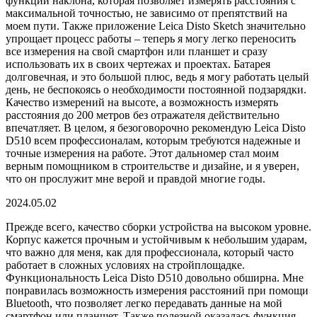
функции наклона, которая позволяет измерять расстояния с
максимальной точностью, не зависимо от препятствий на
моем пути. Также приложение Leica Disto Sketch значительно
упрощает процесс работы – теперь я могу легко переносить
все измерения на свой смартфон или планшет и сразу
использовать их в своих чертежах и проектах. Батарея
долговечная, и это большой плюс, ведь я могу работать целый
день, не беспокоясь о необходимости постоянной подзарядки.
Качество измерений на высоте, а возможность измерять
расстояния до 200 метров без отражателя действительно
впечатляет. В целом, я безоговорочно рекомендую Leica Disto
D510 всем профессионалам, которым требуются надежные и
точные измерения на работе. Этот дальномер стал моим
верным помощником в строительстве и дизайне, и я уверен,
что он прослужит мне верой и правдой многие годы.
2024.05.02
Прежде всего, качество сборки устройства на высоком уровне.
Корпус кажется прочным и устойчивым к небольшим ударам,
что важно для меня, как для профессионала, который часто
работает в сложных условиях на стройплощадке.
Функциональность Leica Disto D510 довольно обширна. Мне
понравилась возможность измерения расстояний при помощи
Bluetooth, что позволяет легко передавать данные на мой
смартфон или планшет. Также полезной оказалась функция