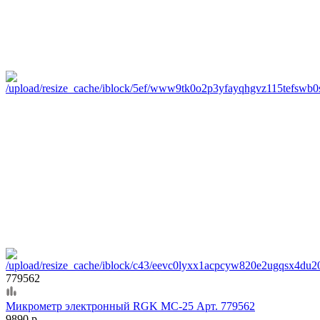
779562
Микрометр электронный RGK MC-25 Арт. 779562
9890 р.