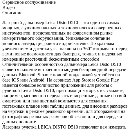
Сервисное обслуживаение
Видео
Описание
Лазерный дальномер Leica Disto D510 – это один из самых
мощных, функциональных и технологически совершенных
инструментов, представленных на современном рынке
измерительного оборудования. Уникальное сочетание
мощного лазера, цифрового видоискателя с 4-хкратным
увеличением и датчика угла наклона на 360° открывают перед
вами новые возможности для быстрых, точных и надежных
измерений расстояний бесконтактным способом
Отличительной особенностью дальномера Leica Disto D510
является наличие встроенного модуля беспроводной передачи
данных Bluetooth Smart с полной поддержкой устройств на
базе IOS или Android. На сервисах App Store и Google Play
имеется большое количество приложений для работы с
рулеткой Leica Disto D510, при помощи которых вы сможете,
например, мгновенно передавать измеренные данные на свой
смартфон или планшетный компьютер для создания
поэтажных планов или таблиц данных, для внесения размеров
на чертежи в режиме реального времени, для отображения на
фотографиях реальных размеров объектов или для передачи
данных по почте.
Лазерная рулетка LEICA DISTO D510 позволяет вам измерять