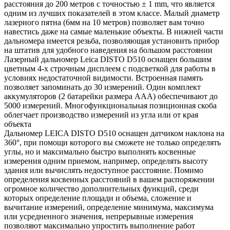
расстояния до 200 метров с точностью ± 1 mm, что является
одним из лучших показателей в этом классе. Малый диаметр
лазерного пятна (6мм на 10 метров) позволяет вам точно
навестись даже на самые маленькие объекты. В нижней части
дальномера имеется резьба, позволяющая установить прибор
на штатив для удобного наведения на большом расстоянии
Лазерный дальномер Leica DISTO D510 оснащен большим
цветным 4-х строчным дисплеем с подсветкой для работы в
условиях недостаточной видимости. Встроенная память
позволяет запоминать до 30 измерений. Один комплект
аккумуляторов (2 батарейки размера ААА) обеспечивают до
5000 измерений. Многофункциональная позиционная скоба
облегчает производство измерений из угла или от края
объекта
Дальномер LEICA DISTO D510 оснащен датчиком наклона на
360°, при помощи которого вы сможете не только определять
углы, но и максимально быстро выполнять косвенные
измерения одним приемом, например, определять высоту
здания или вычислять недоступное расстояние. Помимо
определения косвенных расстояний в вашем распоряжении
огромное количество дополнительных функций, среди
которых определение площади и объема, сложение и
вычитание измерений, определение минимума, максимума
или усредненного значения, непрерывные измерения
позволяют максимально упростить выполнение работ