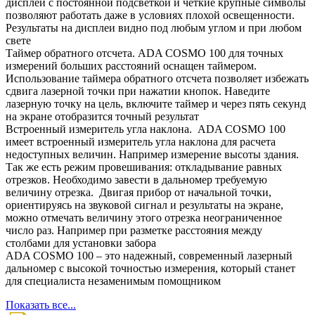
дисплей с постоянной подсветкой и четкие крупные символы
позволяют работать даже в условиях плохой освещенности.
Результаты на дисплеи видно под любым углом и при любом
свете
Таймер обратного отсчета. ADA COSMO 100 для точных
измерений больших расстояний оснащен таймером.
Использование таймера обратного отсчета позволяет избежать
сдвига лазерной точки при нажатии кнопок. Наведите
лазерную точку на цель, включите таймер и через пять секунд
на экране отобразится точный результат
Встроенный измеритель угла наклона. ADA COSMO 100
имеет встроенный измеритель угла наклона для расчета
недоступных величин. Например измерение высоты здания.
Так же есть режим провешивания: откладывание равных
отрезков. Необходимо завести в дальномер требуемую
величину отрезка. Двигая прибор от начальной точки,
ориентируясь на звуковой сигнал и результаты на экране,
можно отмечать величину этого отрезка неограниченное
число раз. Например при разметке расстояния между
столбами для установки забора
ADA COSMO 100 – это надежный, современный лазерный
дальномер с высокой точностью измерения, который станет
для специалиста незаменимым помощником
Показать все...