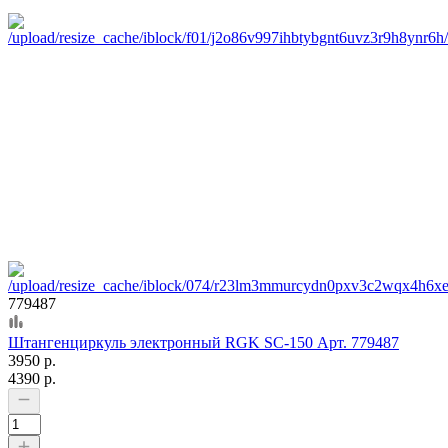
779487
Штангенциркуль электронный RGK SC-150 Арт. 779487
3950 р.
4390 р.