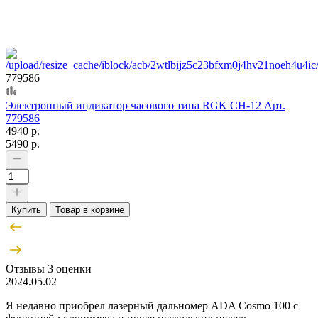
779586
Электронный индикатор часового типа RGK CH-12 Арт.
779586
4940 р.
5490 р.
Купить
Товар в корзине
Отзывы
3 оценки
2024.05.02
Я недавно приобрел лазерный дальномер ADA Cosmo 100 с