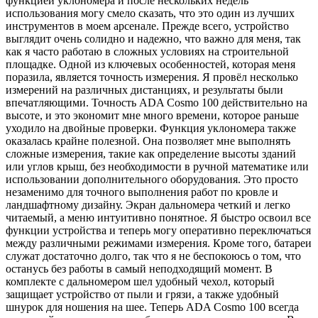
функцией уклономера и после нескольких недель
использования могу смело сказать, что это один из лучших
инструментов в моем арсенале. Прежде всего, устройство
выглядит очень солидно и надежно, что важно для меня, так
как я часто работаю в сложных условиях на строительной
площадке. Одной из ключевых особенностей, которая меня
поразила, является точность измерения. Я провёл несколько
измерений на различных дистанциях, и результаты были
впечатляющими. Точность ADA Cosmo 100 действительно на
высоте, и это экономит мне много времени, которое раньше
уходило на двойные проверки. Функция уклономера также
оказалась крайне полезной. Она позволяет мне выполнять
сложные измерения, такие как определение высоты зданий
или углов крыш, без необходимости в ручной математике или
использовании дополнительного оборудования. Это просто
незаменимо для точного выполнения работ по кровле и
ландшафтному дизайну. Экран дальномера четкий и легко
читаемый, а меню интуитивно понятное. Я быстро освоил все
функции устройства и теперь могу оперативно переключаться
между различными режимами измерения. Кроме того, батареи
служат достаточно долго, так что я не беспокоюсь о том, что
останусь без работы в самый неподходящий момент. В
комплекте с дальномером шел удобный чехол, который
защищает устройство от пыли и грязи, а также удобный
шнурок для ношения на шее. Теперь ADA Cosmo 100 всегда