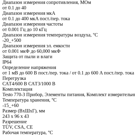
Диапазон измерения сопротивления, МОм
от 0.1 до 40
Диапазон измерения мкА
от 0.1 до 400 мкA пост./пер. тока
Диапазон измерения частоты
от 0.001 Гц до 10 кГц
Диапазон измерения температуры воздуха, °С
-20_+500
Диапазон измерения эл. емкости
от 0.001 мкФ до 60,000 мкФ
Защита от пыли и влаги
IP64
Определение напряжения
от 1 мВ до 600 В пост./пер. тока / от 0.1 до 600 A пост./пер. тока
Перегрузка
САТ4/600 В САТ3/1000 В
Комплектация
Testo 770-3 Прибор, Элементы питания, Комплект измеритель
Температура хранения, °C
-15_+60
Размер (ВхШхГ), мм
243 x 96 x 43
Разрешение
TÜV, CSA, CE
Рабочая температура, °C