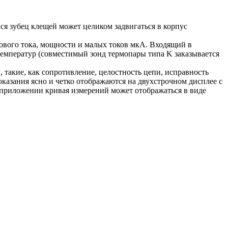
я зубец клещей может целиком задвигаться в корпус
кового тока, мощности и малых токов мкА. Входящий в
температур (совместимый зонд термопары типа K заказывается
такие, как сопротивление, целостность цепи, исправность
оказания ясно и четко отображаются на двухстрочном дисплее с
том приложении кривая измерений может отображаться в виде