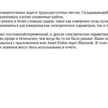
 измерительных задач в труднодоступных местах. Складывающийс
захватывать плотно уложенные кабели.
решать и более сложные задачи, такие как измерение силы пус
именяться для измерения как электрических параметров, так и 
ка: постоянный/переменный, и другие электрические параметры, 
ми проще и безопаснее, чем когда бы то ни было раньше. Ваши п
зываться с приложением testo Smart Probes через Bluetooth. В э
 значения могут быть использованы в отчете.