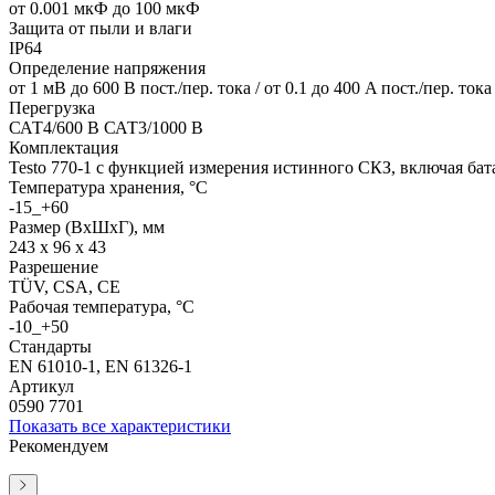
от 0.001 мкФ до 100 мкФ
Защита от пыли и влаги
IP64
Определение напряжения
от 1 мВ до 600 В пост./пер. тока / от 0.1 до 400 A пост./пер. тока
Перегрузка
САТ4/600 В САТ3/1000 В
Комплектация
Testo 770-1 с функцией измерения истинного СКЗ, включая ба
Температура хранения, °C
-15_+60
Размер (ВхШхГ), мм
243 x 96 x 43
Разрешение
TÜV, CSA, CE
Рабочая температура, °C
-10_+50
Стандарты
EN 61010-1, EN 61326-1
Артикул
0590 7701
Показать все характеристики
Рекомендуем