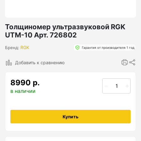
Бензиновые генераторы серии Lite
Показать еще
Толщиномер ультразвуковой RGK
UTM-10 Арт. 726802
Дальномеры
RGK
Бренд:
Гарантия от производителя 1 год
Дальномеры рулетки лазерные
Добавить к сравнению
Дальномеры оптические для охоты
Лазерный датчик расстояния
8990 р.
в наличии
Дорожные колеса (курвиметры)
Купить
Аксессуары к дорожным колесам
Колесо измерительное