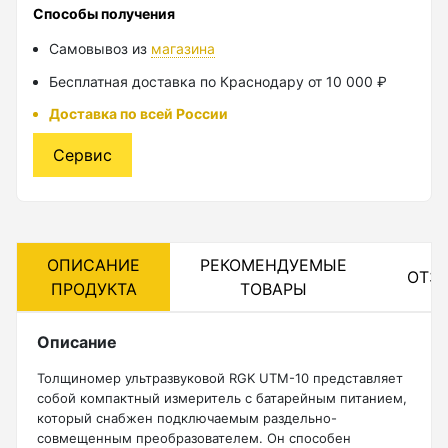
Способы получения
Лазерные уровни
Самовывоз из
магазина
Бесплатная доставка по Краснодару от 10 000 ₽
Лазерные уровни (с зеленым лучом)
Доставка по всей России
Лазерные уровни (с красным лучом)
Лазерные уровни ADA
Сервис
Показать еще
ОПИСАНИЕ
РЕКОМЕНДУЕМЫЕ
Мотобуры
ОТЗ
ПРОДУКТА
ТОВАРЫ
Аксессуары для мотобуров
Описание
Мотобуры
Толщиномер ультразвуковой RGK UTM-10 представляет
Шнек
собой компактный измеритель с батарейным питанием,
который снабжен подключаемым раздельно-
совмещенным преобразователем. Он способен