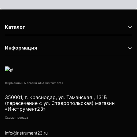
Детектор проводки
Показать еще
Каталог
Уцененные товары (Б/У) С ГАРАНТИЕЙ
Информация
GPS приемники
Фирменный магазин ADA Instruments
350001, г. Краснодар, ул. Таманская , 131Б
Акустические дефектоискатели
(пересечение с ул. Ставропольская) магазин
«Инструмент23»
Схема проезда
Акустические течеискатели
info@instrument23.ru