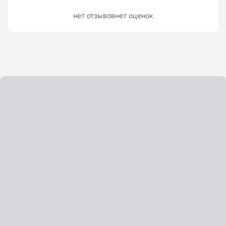
Показать еще
нет отзывов
нет оценок
Штативы
Аксессуары для штатива
Штанги телескопические
Штативы геодезичесие
Показать еще
Электроизмерительные приборы
Аксессуары электроизмерительных приборов
Детектор напряжения