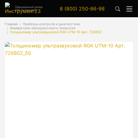
Официальный дилер
8 (800) 250-86-98
ADA Instruments
Аксессуары
Главная
Приборы контроля и диагностики
Измерители лакокрасочного покрытия
Аксессуары к геодезическим приборам
Толщиномер ультразвуковой RGK UTM-10 Арт. 726802
Аксессуары к лазерным приборам
Генератор сигналов
Генератор сигналов специальной формы
Цифровой осциллограф
Генераторы
Аксессуары
Бензиновые генераторы серии A