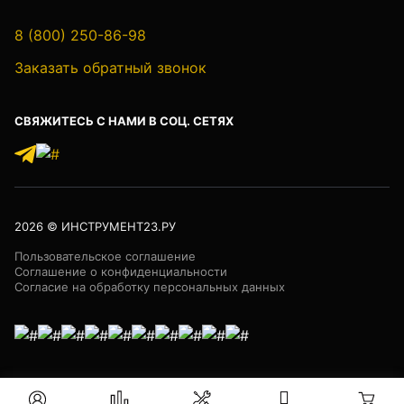
8 (800) 250-86-98
Лазер трубный
Заказать обратный звонок
СВЯЖИТЕСЬ С НАМИ В СОЦ. СЕТЯХ
Бензорезы
Кабеледефектоискатели
2026
© ИНСТРУМЕНТ23.РУ
Пользовательское соглашение
Соглашение о конфиденциальности
Согласие на обработку персональных данных
Кабелеискатели
Люкоискатели