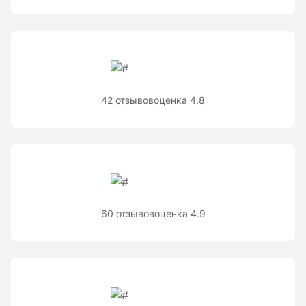
Теодолиты оптические
Теодолиты электронные
Туристические навигаторы и компасы
42 отзывов
оценка 4.8
Компас
Навигатор
Угломеры и уровни
60 отзывов
оценка 4.9
Угломеры ADA — серии AngleRuler и AngleMeter для
точного измерения углов в Краснодаре
Уровни ADA — пузырьковые и электронные уровни
официального дилера ADA Instruments
Уровни AMO